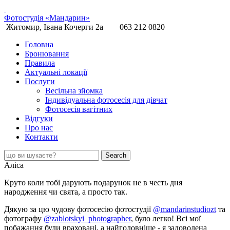
Фотостудія «Мандарин»
Житомир, Івана Кочерги 2а
063 212 0820
Головна
Бронювання
Правила
Актуальні локації
Послуги
Весільна зйомка
Індивідуальна фотосесія для дівчат
Фотосесія вагітних
Відгуки
Про нас
Контакти
Аліса
Круто коли тобі дарують подарунок не в честь дня
народження чи свята, а просто так.
Дякую за цю чудову фотосесію фотостудії
@mandarinstudiozt
та
фотографу
@zablotskyi_photographer
, було легко! Всі мої
побажання були враховані, а найголовніше - я задоволена